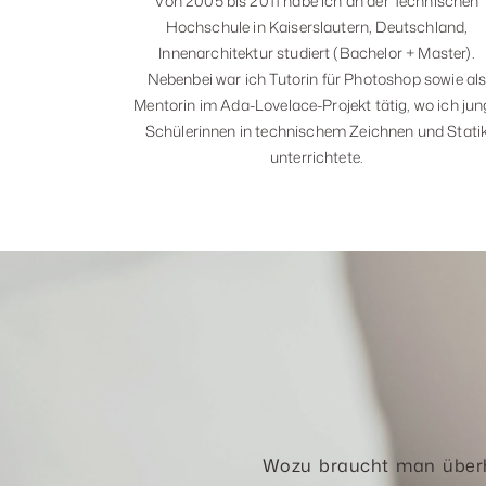
Von 2005 bis 2011 habe ich an der Technischen
Hochschule in Kaiserslautern, Deutschland,
Innenarchitektur studiert (Bachelor + Master).
Nebenbei war ich Tutorin für Photoshop sowie al
Mentorin im Ada-Lovelace-Projekt tätig, wo ich jun
Schülerinnen in technischem Zeichnen und Stati
unterrichtete.
Wozu braucht man überh