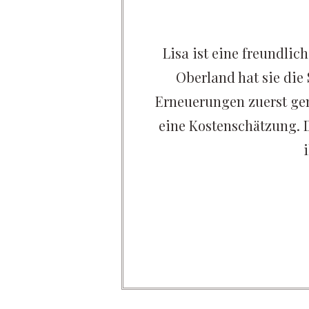
Sie legt sehr
Lisa ist eine freundli
schnitten sind
Oberland hat sie di
 Auch bei der
Erneuerungen zuerst gem
den mit dem
eine Kostenschätzung. 