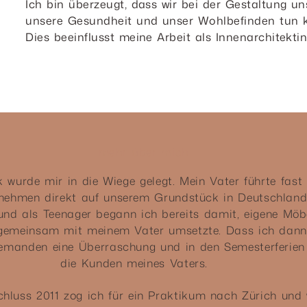
Ich bin überzeugt, dass wir bei der Gestaltung u
unsere Gesundheit und unser Wohlbefinden tun
Dies beeinflusst meine Arbeit als Innenarchitekti
mehr über mich
wurde mir in die Wiege gelegt. Mein Vater führte fast 
rnehmen direkt auf unserem Grundstück in Deutschland
und als Teenager begann ich bereits damit, eigene Möb
 gemeinsam mit meinem Vater umsetzte. Dass ich dann 
emanden eine Überraschung und in den Semesterferien 
die Kunden meines Vaters.
hluss
2011 zog ich für ein Praktikum nach Zürich und