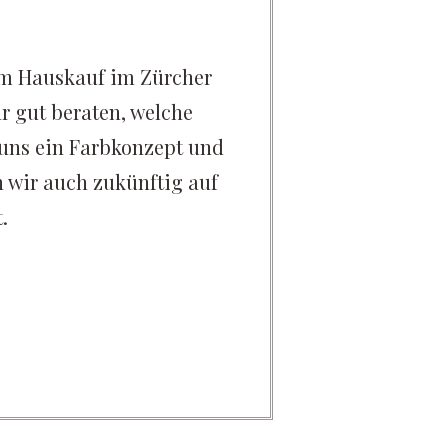
rem Hauskauf im Zürcher
"Beim Neubau
 gut beraten, welche
grossen Wert 
 uns ein Farbkonzept und
und wir sind
 wir auch zukünftig auf
Einrichtun
.