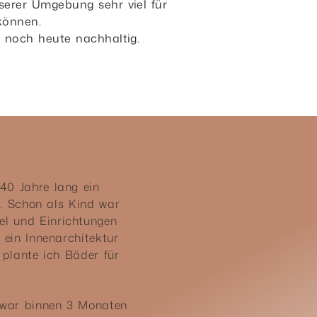
nserer Umgebung sehr viel für
 können.
n noch heute nachhaltig.
40 Jahre lang ein
. Schon als Kind war
el und Einrichtungen
ein Innenarchitektur
plante ich Bäder für
 war binnen 3 Monaten