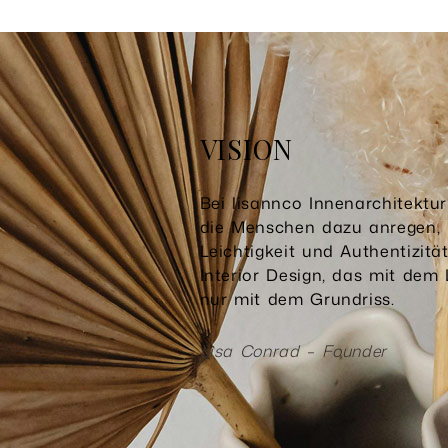
VISION
Bei lisannco Innenarchitektu
die Menschen dazu anregen, 
Leichtigkeit und Authentizität
Interior Design, das mit dem 
nur mit dem Grundriss.
Lisa Conrad – Founder