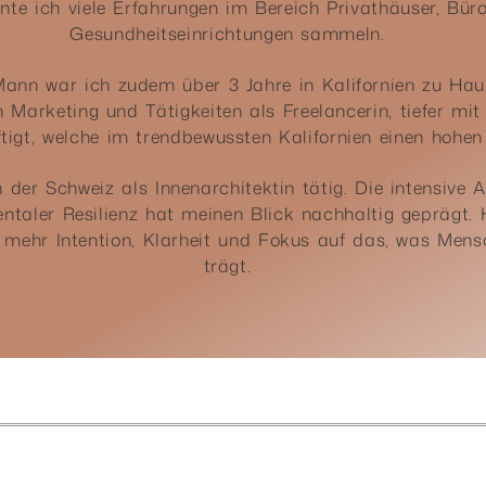
onnte ich viele Erfahrungen im Bereich Privathäuser, Bür
Gesundheitseinrichtungen sammeln.
n war ich zudem über 3 Jahre in Kalifornien zu Haus
n Marketing und Tätigkeiten als Freelancerin, tiefer m
igt, welche im trendbewussten Kalifornien einen hohen
n der Schweiz als Innenarchitektin tätig. Die intensive
taler Resilienz hat meinen Blick nachhaltig geprägt. H
 mehr Intention, Klarheit und Fokus auf das, was Mensc
trägt.