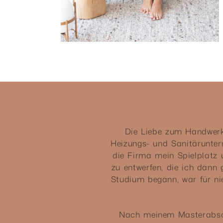
Die Liebe zum Handwerk 
Heizungs- und Sanitärunte
die Firma mein Spielplatz 
zu entwerfen, die ich dann
Studium begann, war für ni
Nach meinem Masterabsc