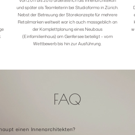
Von 2011 bis 2015 arbeitete ich als Innenarchitektin
und später als Teamleiterin bei Studioforma in Zürich.
Nebst der Betreuung der Storekonzepte für mehrere
s
Retailmarken weltweit war ich auch massgeblich an
ge
der Komplettplanung eines Neubaus
w
k
(Einfamilienhaus) am Genfersee beteiligt – vom
Wettbewerb bis hin zur Ausführung.
FAQ
aupt einen Innenarchitekten?