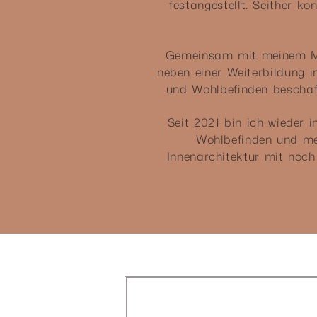
festangestellt. Seither k
Gemeinsam mit meinem Man
neben einer Weiterbildung i
und Wohlbefinden beschäft
Seit 2021 bin ich wieder i
Wohlbefinden und men
Innenarchitektur mit noch