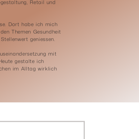
ogestaltung, Retail und
e. Dort habe ich mich
it den Themen Gesundheit
 Stellenwert geniessen.
 Auseinandersetzung mit
eute gestalte ich
hen im Alltag wirklich