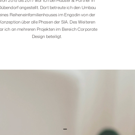
Von 2015 bis 2017 war ich bei Hauser & Partner in
2017 bis 20
Dübendorf angestellt. Dort betreute ich den Umbau
Dort betreu
eines Reiheneinfamilienhauses im Engadin von der
verfasste Ar
Konzeption über alle Phasen der SIA. Des Weiteren
Unternehm
ar ich an mehreren Projekten im Bereich Corporate
2019 Marketi
Design beteiligt.
Extension